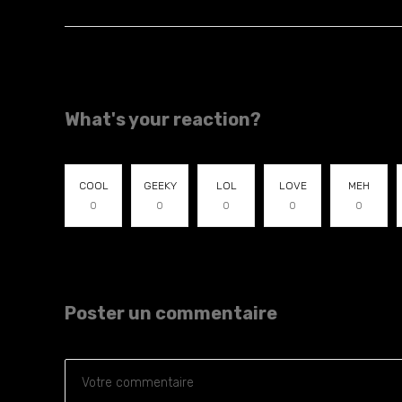
What's your reaction?
COOL
GEEKY
LOL
LOVE
MEH
0
0
0
0
0
Poster un commentaire