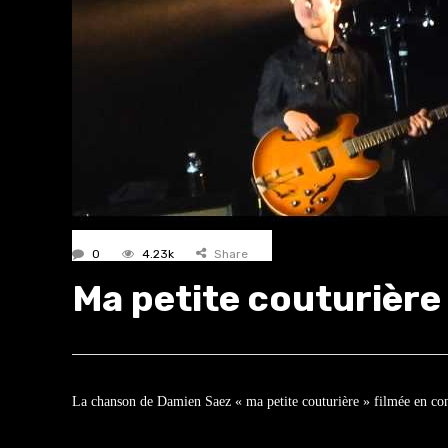
0
4.23k
Share
Ma petite couturière
La chanson de Damien Saez « ma petite couturière » filmée en con