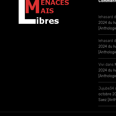
Commenta
lehasard
d
2024 du l
[Antholog
lehasard
d
2024 du l
[Antholog
Vivi
dans
2024 du l
[Antholog
Jujube34
octobre 20
Saez [Ant