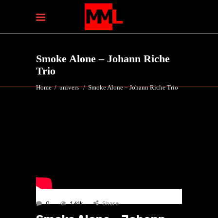
Smoke Alone – Johann Riche
Trio
Home
/
univers
/
Smoke Alone – Johann Riche Trio
0
1.61k
Share