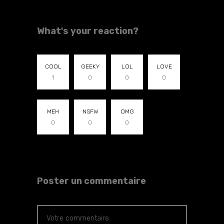
What's your reaction?
COOL
GEEKY
LOL
LOVE
1
0
0
0
MEH
NSFW
OMG
0
0
0
Poster un commentaire