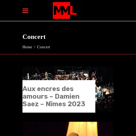
Concert
Home
/
Concert
Aux encres des
amours – Damien
Saez – Nîmes 2023