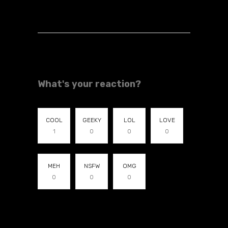
What's your reaction?
COOL
GEEKY
LOL
LOVE
1
0
0
0
MEH
NSFW
OMG
0
0
0