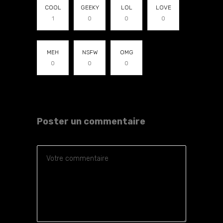
COOL
GEEKY
LOL
LOVE
1
0
0
0
MEH
NSFW
OMG
0
0
0
Poster un commentaire