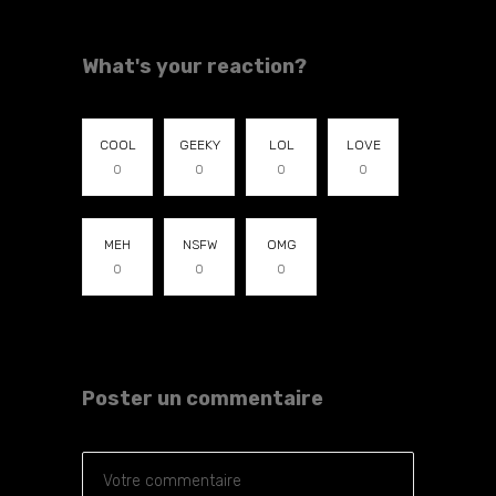
What's your reaction?
COOL
GEEKY
LOL
LOVE
0
0
0
0
MEH
NSFW
OMG
0
0
0
Poster un commentaire