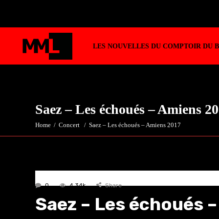
LES NOUVELLES DU COMPTOIR DU 
Saez – Les échoués – Amiens 2
Home
/
Concert
/
Saez – Les échoués – Amiens 2017
0
4.34k
Share
Saez – Les échoués 