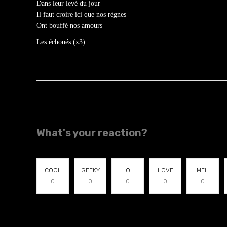
Dans leur levé du jour
Il faut croire ici que nos règnes
Ont bouffé nos amours
Les échoués (x3)
What's your reaction?
COOL
GEEKY
LOL
LOVE
MEH
0
0
0
0
0