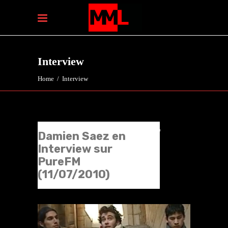
Interview
Home
/
Interview
Damien Saez en
Interview sur
PureFM
(11/07/2010)