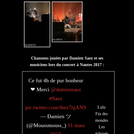
Chansons jouées par Damien Saez et ses
musiciens lors du concert à Nantes 2017 :
Ce fut 4h de pur bonheur
❤ Merci
@damiensaez
#Saez
pic.twitter.com/ibez7njAN9
Lulu
Fin des
— Đamien ツ
mondes
(@Moussmouss_)
11 mars
Les
échoués